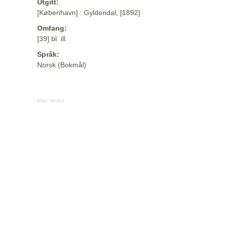
Utgitt:
[København] : Gyldendal, [1892]
Omfang:
[39] bl. ill.
Språk:
Norsk (Bokmål)
Kilde:
MODS