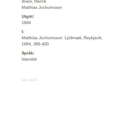
Ibsen, Henrik
Matthias Jochumsson
Utgitt:
1884
I:
Matthías Jochumsson: Ljóðmæli, Reykjavík,
1884, 386-400
Språk:
Islandsk
Kilde:
MODS