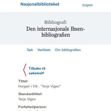
English
Bibliografi
Den internasjonale Ibsen-
bibliografien
Søk
Verkliste
Om bibliografien
Tilbake til
søketreff
Tittel:
Þorgeir í Vík : "Terje Vigen"
Standardtittel:
Terje Vigen
Forfatter/person: