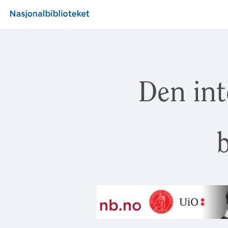
Den int
b