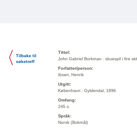
Tittel:
Tilbake til
John Gabriel Borkman : skuespil i fire akt
søketreff
Forfatter/person:
Ibsen, Henrik
Utgitt:
København : Gyldendal, 1896
Omfang:
245 s.
Språk:
Norsk (Bokmål)