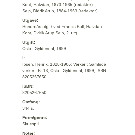
Koht, Halvdan, 1873-1965 (redaktør)
Seip, Didrik Arup, 1884-1963 (redaktør)
Utgave:
Hundreårsutg. / ved Francis Bull, Halvdan
Koht, Didrik Arup Seip, 2. utg.
Utgitt:
Oslo : Gyldendal, 1999
I:
Ibsen, Henrik, 1828-1906: Verker : Samlede
verker : B. 13, Oslo : Gyldendal, 1999, ISBN
8205267650
ISBN:
8205267650
Omfang:
344 s.
Form/genre:
Skuespill
Noter: