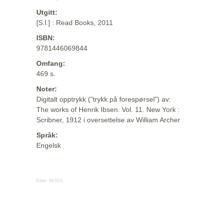
Utgitt:
[S.l.] : Read Books, 2011
ISBN:
9781446069844
Omfang:
469 s.
Noter:
Digitalt opptrykk ("trykk på forespørsel") av:
The works of Henrik Ibsen. Vol. 11. New York :
Scribner, 1912 i oversettelse av William Archer
Språk:
Engelsk
Kilde:
MODS