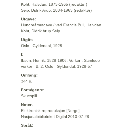
Koht, Halvdan, 1873-1965 (redaktør)
Seip, Didrik Arup, 1884-1963 (redaktør)
Utgave:
Hundreårsutgave / ved Francis Bull, Halvdan
Koht, Didrik Arup Seip
Utgitt:
Oslo : Gyldendal, 1928
I:
Ibsen, Henrik, 1828-1906: Verker : Samlede
verker : B. 2, Oslo : Gyldendal, 1928-57
Omfang:
344 s.
Form/genre:
Skuespill
Noter:
Elektronisk reproduksjon [Norge]
Nasjonalbiblioteket Digital 2010-07-28
Språk: