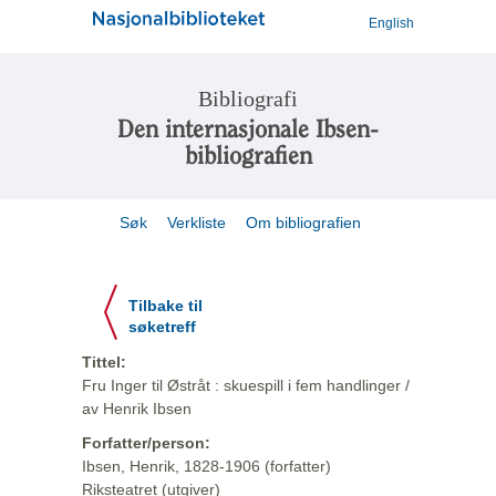
English
Bibliografi
Den internasjonale Ibsen-
bibliografien
Søk
Verkliste
Om bibliografien
Tilbake til
søketreff
Tittel:
Fru Inger til Østråt : skuespill i fem handlinger /
av Henrik Ibsen
Forfatter/person:
Ibsen, Henrik, 1828-1906 (forfatter)
Riksteatret (utgiver)