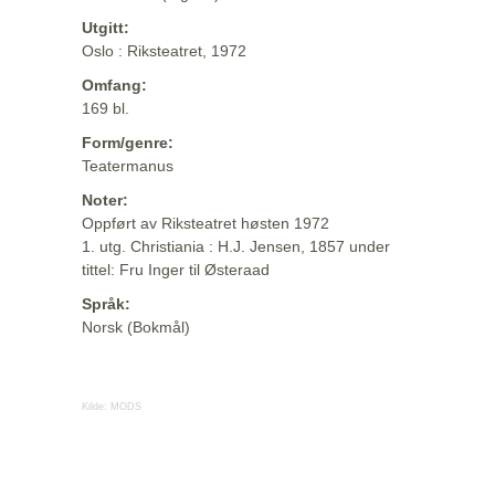
Utgitt:
Oslo : Riksteatret, 1972
Omfang:
169 bl.
Form/genre:
Teatermanus
Noter:
Oppført av Riksteatret høsten 1972
1. utg. Christiania : H.J. Jensen, 1857 under
tittel: Fru Inger til Østeraad
Språk:
Norsk (Bokmål)
Kilde:
MODS