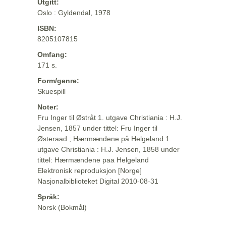
Utgitt:
Oslo : Gyldendal, 1978
ISBN:
8205107815
Omfang:
171 s.
Form/genre:
Skuespill
Noter:
Fru Inger til Østråt 1. utgave Christiania : H.J.
Jensen, 1857 under tittel: Fru Inger til
Østeraad ; Hærmændene på Helgeland 1.
utgave Christiania : H.J. Jensen, 1858 under
tittel: Hærmændene paa Helgeland
Elektronisk reproduksjon [Norge]
Nasjonalbiblioteket Digital 2010-08-31
Språk:
Norsk (Bokmål)