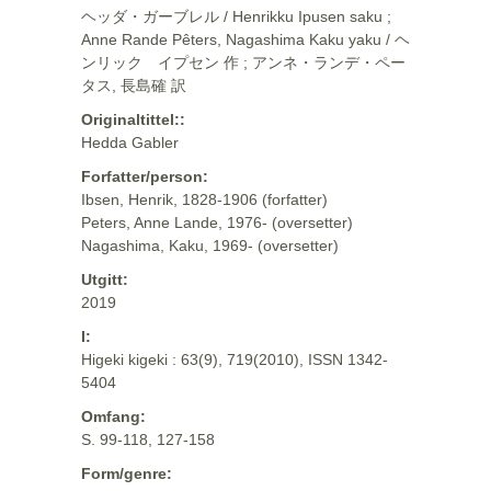
ヘッダ・ガーブレル / Henrikku Ipusen saku ;
Anne Rande Pêters, Nagashima Kaku yaku / ヘ
ンリック イプセン 作 ; アンネ・ランデ・ペー
タス, 長島確 訳
Originaltittel::
Hedda Gabler
Forfatter/person:
Ibsen, Henrik, 1828-1906 (forfatter)
Peters, Anne Lande, 1976- (oversetter)
Nagashima, Kaku, 1969- (oversetter)
Utgitt:
2019
I:
Higeki kigeki : 63(9), 719(2010), ISSN 1342-
5404
Omfang:
S. 99-118, 127-158
Form/genre: