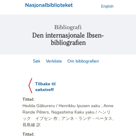
English
Bibliografi
Den internasjonale Ibsen-
bibliografien
Søk
Verkliste
Om bibliografien
Tilbake til
søketreff
Tittel:
Hedda Gâbureru / Henrikku Ipusen saku ; Anne
Rande Pêters, Nagashima Kaku yaku / ヘンリ
ック イプセン 作 ; アンネ・ランデ・ペータス,
長島確 訳
Tittel: