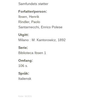
Samfundets støtter
Forfatter/person:
Ibsen, Henrik
Rindler, Paolo
Santarnecchi, Enrico Polese
Utgitt:
Milano : M. Kantorowicz, 1892
Serie:
Biblioteca Ibsen 1
Omfang:
106 s.
Språk:
Italiensk
Kilde:
MODS