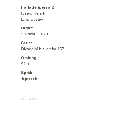
Forfatter/person:
Ibsen, Henrik
Eim, Gustav
Utgitt:
V Praze : 1879
Serie:
Divadelní biblioteka 157
Omfang:
92 s.
Språk:
Tsjekkisk
Kilde:
MODS