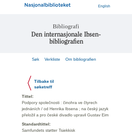
English
Bibliografi
Den internasjonale Ibsen-
bibliografien
Søk
Verkliste
Om bibliografien
Tilbake til
søketreff
Tittel:
Podpory společnosti : činohra ve čtyrech
jednáních / od Henrika Ibsena ; na český jazyk
přeložil a pro české divadlo upravil Gustav Eim
Standardtittel:
Samfundets støtter Tsjekkisk