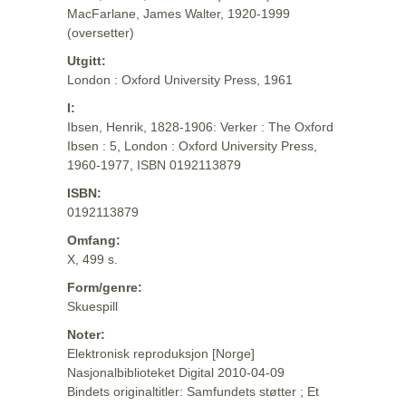
MacFarlane, James Walter, 1920-1999
(oversetter)
Utgitt:
London : Oxford University Press, 1961
I:
Ibsen, Henrik, 1828-1906: Verker : The Oxford
Ibsen : 5, London : Oxford University Press,
1960-1977, ISBN 0192113879
ISBN:
0192113879
Omfang:
X, 499 s.
Form/genre:
Skuespill
Noter:
Elektronisk reproduksjon [Norge]
Nasjonalbiblioteket Digital 2010-04-09
Bindets originaltitler: Samfundets støtter ; Et