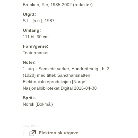
Bronken, Per, 1935-2002 (redaktør)
Utgitt:
S.l. : [s.n.], 1987
Omfang:
111 bl. 30 cm
Form/genre:
Teatermanus
Noter:
1. utg. i Samlede verker, Hundreårsutg., b. 2
(1928) med tittel: Sancthansnatten
Elektronisk reproduksjon [Norge]
Nasjonalbiblioteket Digital 2016-04-30
Språk:
Norsk (Bokmål)
Kilde:
MODS
Elektronisk utgave