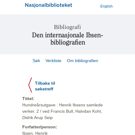
English
Bibliografi
Den internasjonale Ibsen-
bibliografien
Søk
Verkliste
Om bibliografien
Tilbake til
søketreff
Tittel:
Hundreårsutgave : Henrik Ibsens samlede
verker. 2 / ved Francis Bull, Halvdan Koht,
Didrik Arup Seip
Forfatter/person:
Ibsen, Henrik