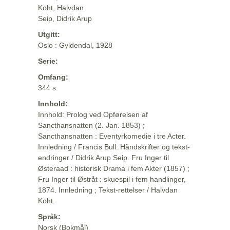
Koht, Halvdan
Seip, Didrik Arup
Utgitt:
Oslo : Gyldendal, 1928
Serie:
Omfang:
344 s.
Innhold:
Innhold: Prolog ved Opførelsen af
Sancthansnatten (2. Jan. 1853) ;
Sancthansnatten : Eventyrkomedie i tre Acter.
Innledning / Francis Bull. Håndskrifter og tekst-
endringer / Didrik Arup Seip. Fru Inger til
Østeraad : historisk Drama i fem Akter (1857) ;
Fru Inger til Østråt : skuespil i fem handlinger,
1874. Innledning ; Tekst-rettelser / Halvdan
Koht.
Språk:
Norsk (Bokmål)