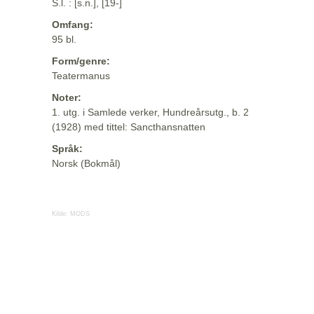
S.l. : [s.n.], [19-]
Omfang:
95 bl.
Form/genre:
Teatermanus
Noter:
1. utg. i Samlede verker, Hundreårsutg., b. 2
(1928) med tittel: Sancthansnatten
Språk:
Norsk (Bokmål)
Kilde:
MODS