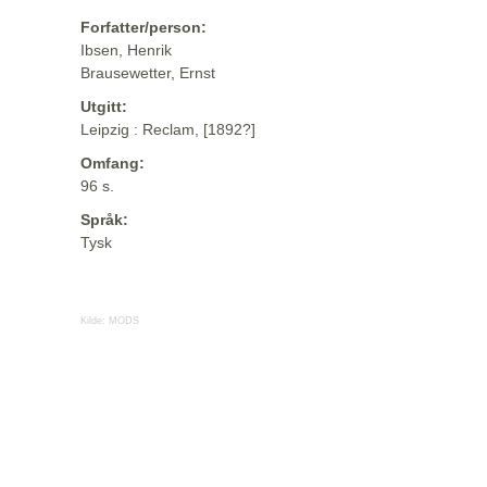
Forfatter/person:
Ibsen, Henrik
Brausewetter, Ernst
Utgitt:
Leipzig : Reclam, [1892?]
Omfang:
96 s.
Språk:
Tysk
Kilde:
MODS