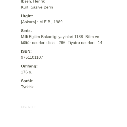
Ibsen, Henrik
Kurt, Saziye Berin
Utgitt:
[Ankara] : M.E.B., 1989
Serie:
Milli Egitim Bakanligi yayinlari 1138. Bilim ve
kültür eserleri dizisi : 266. Tiyatro eserleri : 14
ISBN:
9751101107
Omfang:
176 s.
Språk:
Tyrkisk
Kilde:
MODS