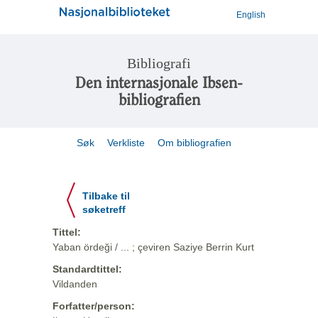
English
Bibliografi
Den internasjonale Ibsen-
bibliografien
Søk
Verkliste
Om bibliografien
Tilbake til
søketreff
Tittel:
Yaban ördeği / ... ; çeviren Saziye Berrin Kurt
Standardtittel:
Vildanden
Forfatter/person: