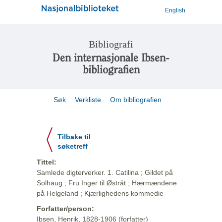
English
Bibliografi
Den internasjonale Ibsen-
bibliografien
Søk
Verkliste
Om bibliografien
Tilbake til
søketreff
Tittel:
Samlede digterverker. 1. Catilina ; Gildet på
Solhaug ; Fru Inger til Østråt ; Hærmændene
på Helgeland ; Kjærlighedens kommedie
Forfatter/person:
Ibsen, Henrik, 1828-1906 (forfatter)