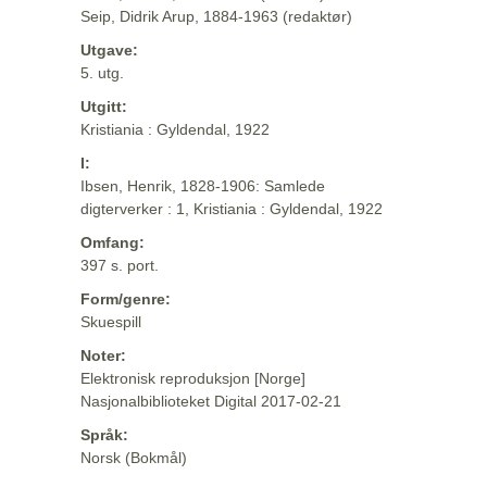
Seip, Didrik Arup, 1884-1963 (redaktør)
Utgave:
5. utg.
Utgitt:
Kristiania : Gyldendal, 1922
I:
Ibsen, Henrik, 1828-1906: Samlede
digterverker : 1, Kristiania : Gyldendal, 1922
Omfang:
397 s. port.
Form/genre:
Skuespill
Noter:
Elektronisk reproduksjon [Norge]
Nasjonalbiblioteket Digital 2017-02-21
Språk:
Norsk (Bokmål)