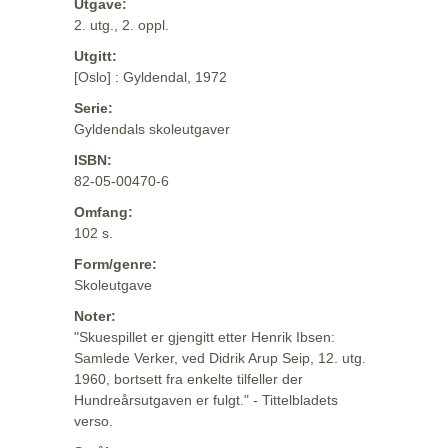
Utgave:
2. utg., 2. oppl.
Utgitt:
[Oslo] : Gyldendal, 1972
Serie:
Gyldendals skoleutgaver
ISBN:
82-05-00470-6
Omfang:
102 s.
Form/genre:
Skoleutgave
Noter:
"Skuespillet er gjengitt etter Henrik Ibsen:
Samlede Verker, ved Didrik Arup Seip, 12. utg.
1960, bortsett fra enkelte tilfeller der
Hundreårsutgaven er fulgt." - Tittelbladets
verso.