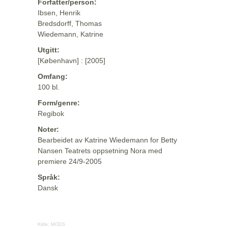
Forfatter/person:
Ibsen, Henrik
Bredsdorff, Thomas
Wiedemann, Katrine
Utgitt:
[København] : [2005]
Omfang:
100 bl.
Form/genre:
Regibok
Noter:
Bearbeidet av Katrine Wiedemann for Betty
Nansen Teatrets oppsetning Nora med
premiere 24/9-2005
Språk:
Dansk
Kilde:
MODS