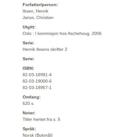
Forfatter/person:
Ibsen, Henrik
Janss, Christian
Utgitt:
Oslo : I kommisjon hos Aschehoug, 2006
Serie:
Henrik Ibsens skrifter 2
Serie:
ISBN:
82-03-18981-4
82-03-19000-6
82-03-18957-1
Omfang:
620 s.
Noter:
Titler hentet fra s. 5
Språk:
Norsk (Bokmål)