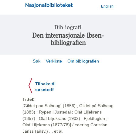
English
Bibliografi
Den internasjonale Ibsen-
bibliografien
Søk
Verkliste
Om bibliografien
Tilbake til
søketreff
Tittel:
[Gildet paa Solhoug] (1856) ; Gildet på Solhaug
(1883) ; Rypen i Justedal ; Olaf Liljekrans
(1857) ; Olaf Liljekrans (1902) ; Fjeldfuglen ;
Olaf Liljekrans (1877/78)] / edering Christian
Janss (ansv.) ... et al.