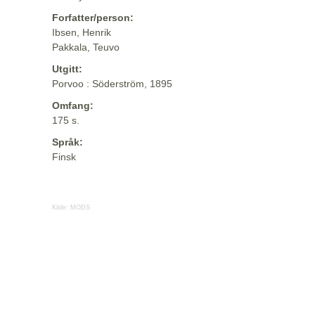
Forfatter/person:
Ibsen, Henrik
Pakkala, Teuvo
Utgitt:
Porvoo : Söderström, 1895
Omfang:
175 s.
Språk:
Finsk
Kilde:
MODS