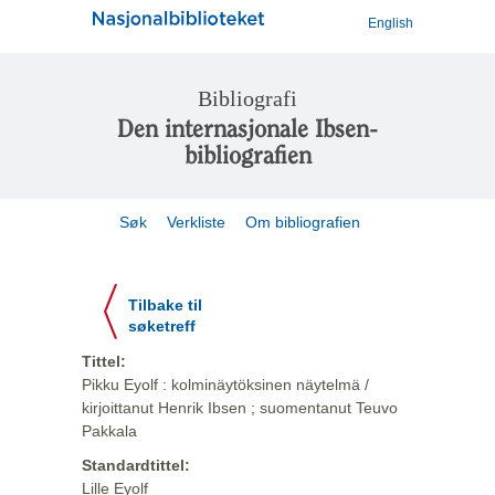
English
Bibliografi
Den internasjonale Ibsen-
bibliografien
Søk
Verkliste
Om bibliografien
Tilbake til
søketreff
Tittel:
Pikku Eyolf : kolminäytöksinen näytelmä /
kirjoittanut Henrik Ibsen ; suomentanut Teuvo
Pakkala
Standardtittel:
Lille Eyolf