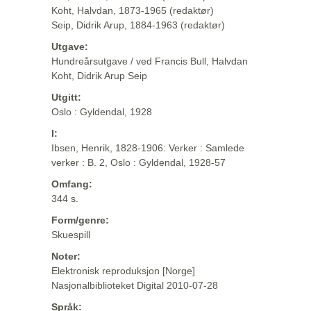
Koht, Halvdan, 1873-1965 (redaktør)
Seip, Didrik Arup, 1884-1963 (redaktør)
Utgave:
Hundreårsutgave / ved Francis Bull, Halvdan
Koht, Didrik Arup Seip
Utgitt:
Oslo : Gyldendal, 1928
I:
Ibsen, Henrik, 1828-1906: Verker : Samlede
verker : B. 2, Oslo : Gyldendal, 1928-57
Omfang:
344 s.
Form/genre:
Skuespill
Noter:
Elektronisk reproduksjon [Norge]
Nasjonalbiblioteket Digital 2010-07-28
Språk: