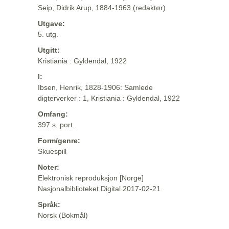
Seip, Didrik Arup, 1884-1963 (redaktør)
Utgave:
5. utg.
Utgitt:
Kristiania : Gyldendal, 1922
I:
Ibsen, Henrik, 1828-1906: Samlede
digterverker : 1, Kristiania : Gyldendal, 1922
Omfang:
397 s. port.
Form/genre:
Skuespill
Noter:
Elektronisk reproduksjon [Norge]
Nasjonalbiblioteket Digital 2017-02-21
Språk:
Norsk (Bokmål)