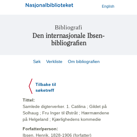
English
Bibliografi
Den internasjonale Ibsen-
bibliografien
Søk
Verkliste
Om bibliografien
Tilbake til
søketreff
Tittel:
Samlede digterverker. 1. Catilina ; Gildet på
Solhaug ; Fru Inger til Østråt ; Hærmændene
på Helgeland ; Kjærlighedens kommedie
Forfatter/person:
Ibsen, Henrik, 1828-1906 (forfatter)