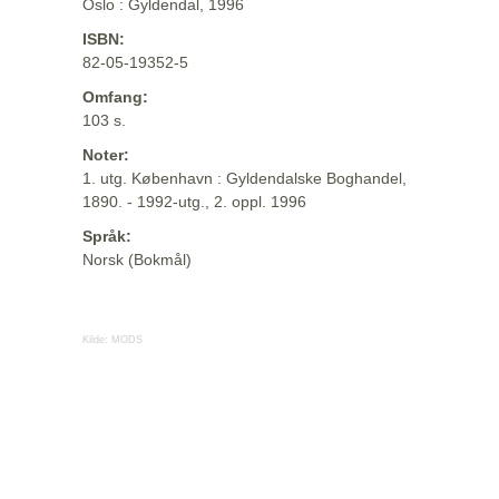
Oslo : Gyldendal, 1996
ISBN:
82-05-19352-5
Omfang:
103 s.
Noter:
1. utg. København : Gyldendalske Boghandel,
1890. - 1992-utg., 2. oppl. 1996
Språk:
Norsk (Bokmål)
Kilde:
MODS