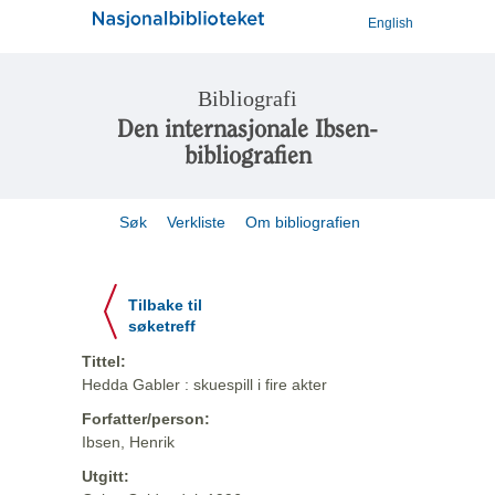
English
Bibliografi
Den internasjonale Ibsen-
bibliografien
Søk
Verkliste
Om bibliografien
Tilbake til
søketreff
Tittel:
Hedda Gabler : skuespill i fire akter
Forfatter/person:
Ibsen, Henrik
Utgitt: