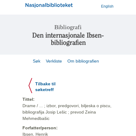
English
Bibliografi
Den internasjonale Ibsen-
bibliografien
Søk
Verkliste
Om bibliografien
Tilbake til
søketreff
Tittel:
Drame / ... ; izbor, predgovori, biljeska o piscu,
bibliografija Josip Lešic ; prevod Zeina
Mehmedbašic
Forfatter/person:
Ibsen, Henrik