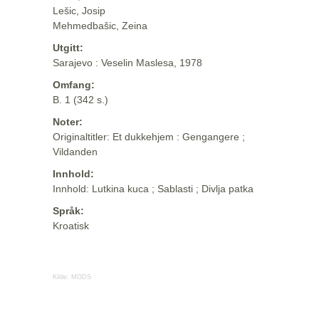
Lešic, Josip
Mehmedbašic, Zeina
Utgitt:
Sarajevo : Veselin Maslesa, 1978
Omfang:
B. 1 (342 s.)
Noter:
Originaltitler: Et dukkehjem : Gengangere ;
Vildanden
Innhold:
Innhold: Lutkina kuca ; Sablasti ; Divlja patka
Språk:
Kroatisk
Kilde:
MODS