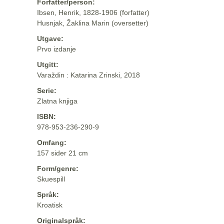
Forfatter/person:
Ibsen, Henrik, 1828-1906 (forfatter)
Husnjak, Žaklina Marin (oversetter)
Utgave:
Prvo izdanje
Utgitt:
Varaždin : Katarina Zrinski, 2018
Serie:
Zlatna knjiga
ISBN:
978-953-236-290-9
Omfang:
157 sider 21 cm
Form/genre:
Skuespill
Språk:
Kroatisk
Originalspråk: