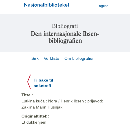
English
Bibliografi
Den internasjonale Ibsen-
bibliografien
Søk
Verkliste
Om bibliografien
Tilbake til
søketreff
Tittel:
Lutkina kuća : Nora / Henrik Ibsen ; prijevod:
Žaklina Marin Husnjak
Originaltittel::
Et dukkehjem