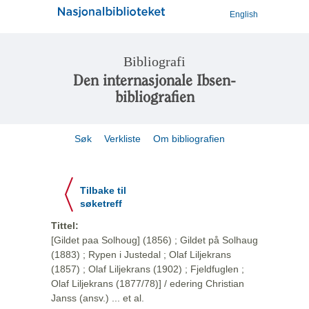
English
Bibliografi
Den internasjonale Ibsen-
bibliografien
Søk
Verkliste
Om bibliografien
Tilbake til
søketreff
Tittel:
[Gildet paa Solhoug] (1856) ; Gildet på Solhaug
(1883) ; Rypen i Justedal ; Olaf Liljekrans
(1857) ; Olaf Liljekrans (1902) ; Fjeldfuglen ;
Olaf Liljekrans (1877/78)] / edering Christian
Janss (ansv.) ... et al.