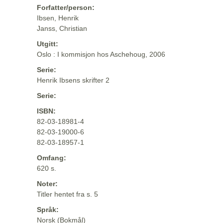
Forfatter/person:
Ibsen, Henrik
Janss, Christian
Utgitt:
Oslo : I kommisjon hos Aschehoug, 2006
Serie:
Henrik Ibsens skrifter 2
Serie:
ISBN:
82-03-18981-4
82-03-19000-6
82-03-18957-1
Omfang:
620 s.
Noter:
Titler hentet fra s. 5
Språk:
Norsk (Bokmål)