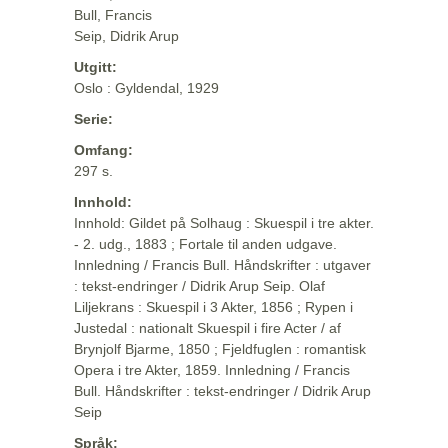
Bull, Francis
Seip, Didrik Arup
Utgitt:
Oslo : Gyldendal, 1929
Serie:
Omfang:
297 s.
Innhold:
Innhold: Gildet på Solhaug : Skuespil i tre akter.
- 2. udg., 1883 ; Fortale til anden udgave.
Innledning / Francis Bull. Håndskrifter : utgaver
: tekst-endringer / Didrik Arup Seip. Olaf
Liljekrans : Skuespil i 3 Akter, 1856 ; Rypen i
Justedal : nationalt Skuespil i fire Acter / af
Brynjolf Bjarme, 1850 ; Fjeldfuglen : romantisk
Opera i tre Akter, 1859. Innledning / Francis
Bull. Håndskrifter : tekst-endringer / Didrik Arup
Seip
Språk: