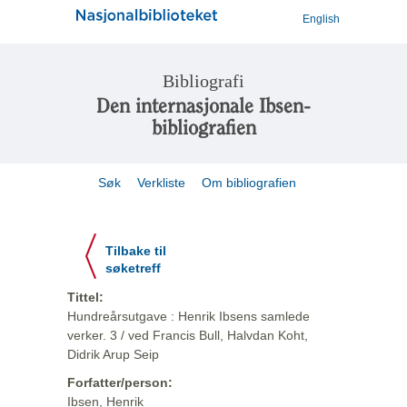
English
Bibliografi
Den internasjonale Ibsen-
bibliografien
Søk
Verkliste
Om bibliografien
Tilbake til
søketreff
Tittel:
Hundreårsutgave : Henrik Ibsens samlede
verker. 3 / ved Francis Bull, Halvdan Koht,
Didrik Arup Seip
Forfatter/person:
Ibsen, Henrik