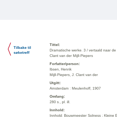
Tittel:
Tilbake til
Dramatische werke. 3 / vertaald naar de 
søketreff
Clant van der Mijll-Piepers
Forfatter/person:
Ibsen, Henrik
Mijll-Piepers, J. Clant van der
Utgitt:
Amsterdam : Meulenhoff, 1907
Omfang:
280 s., pl. ill.
Innhold:
Innhold: Bouwmeester Solness ; Kleine Ey