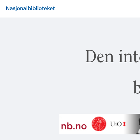
Den int
b