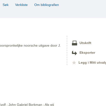
Søk
Verkliste
Om bibliografien
Utskrift
oorspronkelijke noorsche uitgave door J.
Eksporter
Legg i Mitt utval
olf ; John Gabriel Borkman ; Als wij