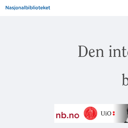
Den int
b