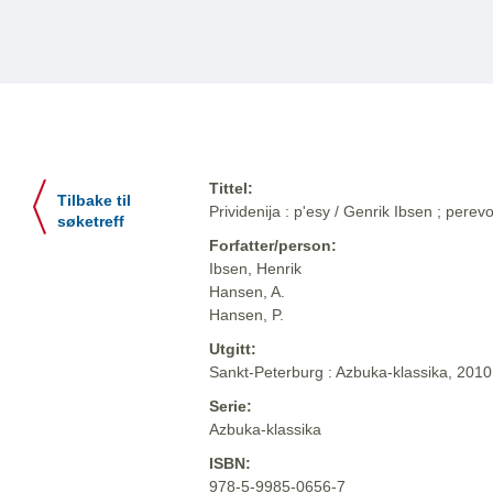
Tittel:
Tilbake til
Prividenija : p'esy / Genrik Ibsen ; pere
søketreff
Forfatter/person:
Ibsen, Henrik
Hansen, A.
Hansen, P.
Utgitt:
Sankt-Peterburg : Azbuka-klassika, 2010
Serie:
Azbuka-klassika
ISBN:
978-5-9985-0656-7