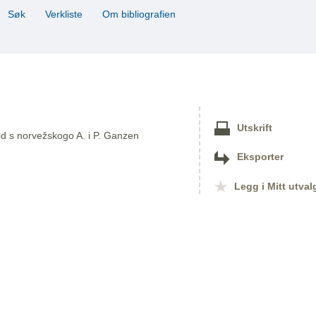
Søk
Verkliste
Om bibliografien
Utskrift
vod s norvežskogo A. i P. Ganzen
Eksporter
Legg i Mitt utval