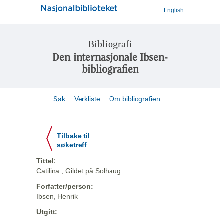
English
Bibliografi
Den internasjonale Ibsen-
bibliografien
Søk
Verkliste
Om bibliografien
Tilbake til
søketreff
Tittel:
Catilina ; Gildet på Solhaug
Forfatter/person:
Ibsen, Henrik
Utgitt: