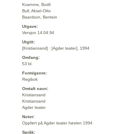
Kvamme, Bodil
Bull, Aksel-Otto
Baardson, Bentein
Utgave:
Versjon 14.04.94
Utgitt:
[Kristiansand] : [Agder teater], 1994
Omfang:
53 bl.
Form/genre:
Regibok
Omtalt navn:
Kristiansand
Kristiansand
Agder teater
Noter:
Oppført på Agder teater høsten 1994
Språk: