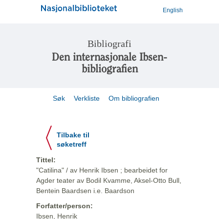
English
Bibliografi
Den internasjonale Ibsen-
bibliografien
Søk
Verkliste
Om bibliografien
Tilbake til
søketreff
Tittel:
"Catilina" / av Henrik Ibsen ; bearbeidet for
Agder teater av Bodil Kvamme, Aksel-Otto Bull,
Bentein Baardsen i.e. Baardson
Forfatter/person:
Ibsen, Henrik