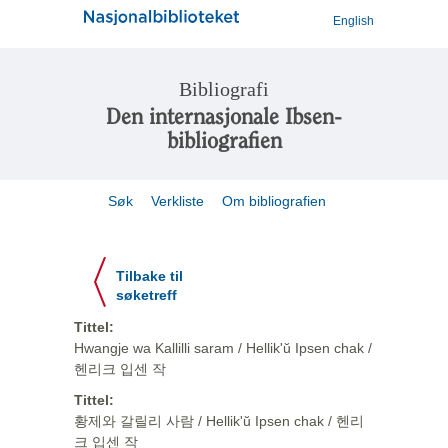
English
Bibliografi
Den internasjonale Ibsen-
bibliografien
Søk
Verkliste
Om bibliografien
Tilbake til
søketreff
Tittel:
Hwangje wa Kallilli saram / Hellik'ŭ Ipsen chak /
헨리크 입센 작
Tittel:
황제와 갈릴리 사람 / Hellik'ŭ Ipsen chak / 헨리
크 입센 작