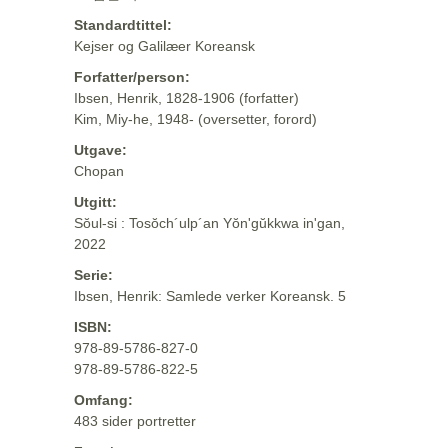
Standardtittel:
Kejser og Galilæer Koreansk
Forfatter/person:
Ibsen, Henrik, 1828-1906 (forfatter)
Kim, Miy-he, 1948- (oversetter, forord)
Utgave:
Chopan
Utgitt:
Sŏul-si : Tosŏch´ulp´an Yŏn'gŭkkwa in'gan,
2022
Serie:
Ibsen, Henrik: Samlede verker Koreansk. 5
ISBN:
978-89-5786-827-0
978-89-5786-822-5
Omfang:
483 sider portretter