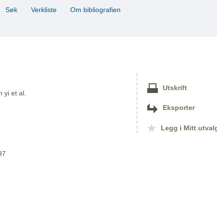
Søk
Verkliste
Om bibliografien
Utskrift
yi et al.
Eksporter
Legg i Mitt utval
97