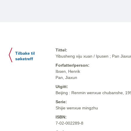
Tittel:
Tilbake til
Yibusheng xiju xuan / Ipusen ; Pan Jiaxun 
søketreff
Forfatter/person:
Ibsen, Henrik
Pan, Jiaxun
Utgitt:
Beijing : Renmin wenxue chubanshe, 19
Serie:
Shijie wenxue mingzhu
ISBN:
7-02-002289-8