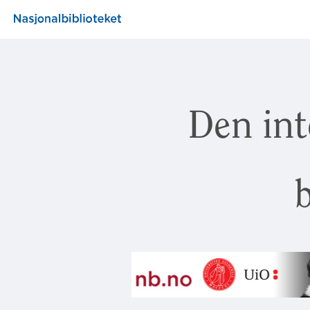
Den int
b