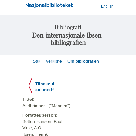
English
Bibliografi
Den internasjonale Ibsen-
bibliografien
Søk
Verkliste
Om bibliografien
Tilbake til
søketreff
Tittel:
Andhrimner : ("Manden")
Forfatter/person:
Botten-Hansen, Paul
Vinje, A.O.
Ibsen, Henrik