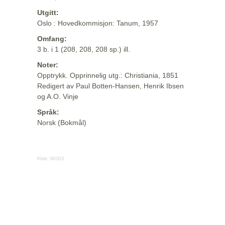
Utgitt:
Oslo : Hovedkommisjon: Tanum, 1957
Omfang:
3 b. i 1 (208, 208, 208 sp.) ill.
Noter:
Opptrykk. Opprinnelig utg.: Christiania, 1851
Redigert av Paul Botten-Hansen, Henrik Ibsen
og A.O. Vinje
Språk:
Norsk (Bokmål)
Kilde:
MODS