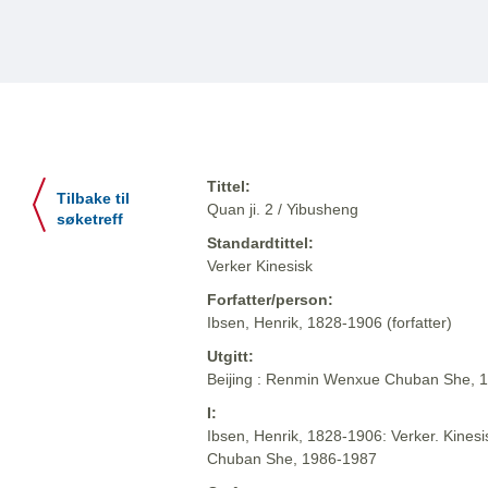
Tittel:
Tilbake til
Quan ji. 2 / Yibusheng
søketreff
Standardtittel:
Verker Kinesisk
Forfatter/person:
Ibsen, Henrik, 1828-1906 (forfatter)
Utgitt:
Beijing : Renmin Wenxue Chuban She, 
I:
Ibsen, Henrik, 1828-1906: Verker. Kinesi
Chuban She, 1986-1987