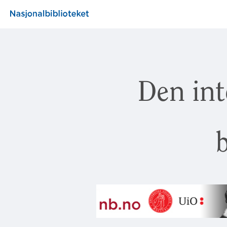
Den int
b