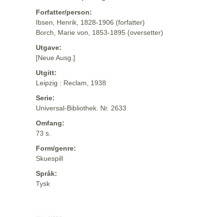
Forfatter/person:
Ibsen, Henrik, 1828-1906 (forfatter)
Borch, Marie von, 1853-1895 (oversetter)
Utgave:
[Neue Ausg.]
Utgitt:
Leipzig : Reclam, 1938
Serie:
Universal-Bibliothek. Nr. 2633
Omfang:
73 s.
Form/genre:
Skuespill
Språk:
Tysk