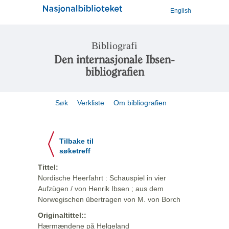
English
Bibliografi
Den internasjonale Ibsen-
bibliografien
Søk
Verkliste
Om bibliografien
Tilbake til
søketreff
Tittel:
Nordische Heerfahrt : Schauspiel in vier
Aufzügen / von Henrik Ibsen ; aus dem
Norwegischen übertragen von M. von Borch
Originaltittel::
Hærmændene på Helgeland