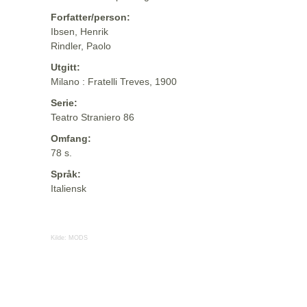
Forfatter/person:
Ibsen, Henrik
Rindler, Paolo
Utgitt:
Milano : Fratelli Treves, 1900
Serie:
Teatro Straniero 86
Omfang:
78 s.
Språk:
Italiensk
Kilde:
MODS