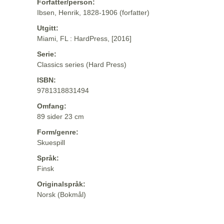
Forfatter/person:
Ibsen, Henrik, 1828-1906 (forfatter)
Utgitt:
Miami, FL : HardPress, [2016]
Serie:
Classics series (Hard Press)
ISBN:
9781318831494
Omfang:
89 sider 23 cm
Form/genre:
Skuespill
Språk:
Finsk
Originalspråk:
Norsk (Bokmål)