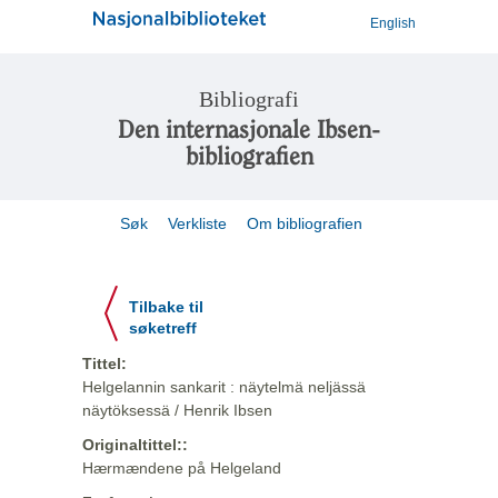
English
Bibliografi
Den internasjonale Ibsen-
bibliografien
Søk
Verkliste
Om bibliografien
Tilbake til
søketreff
Tittel:
Helgelannin sankarit : näytelmä neljässä
näytöksessä / Henrik Ibsen
Originaltittel::
Hærmændene på Helgeland