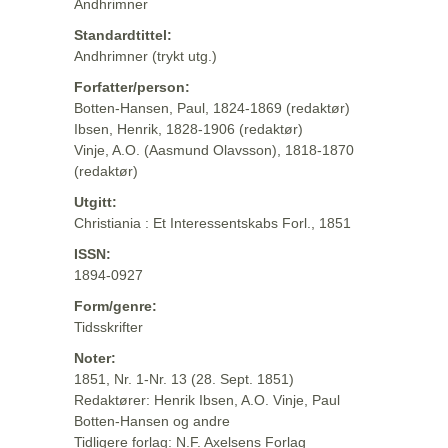
Andhrimner
Standardtittel:
Andhrimner (trykt utg.)
Forfatter/person:
Botten-Hansen, Paul, 1824-1869 (redaktør)
Ibsen, Henrik, 1828-1906 (redaktør)
Vinje, A.O. (Aasmund Olavsson), 1818-1870
(redaktør)
Utgitt:
Christiania : Et Interessentskabs Forl., 1851
ISSN:
1894-0927
Form/genre:
Tidsskrifter
Noter:
1851, Nr. 1-Nr. 13 (28. Sept. 1851)
Redaktører: Henrik Ibsen, A.O. Vinje, Paul
Botten-Hansen og andre
Tidligere forlag: N.F. Axelsens Forlag