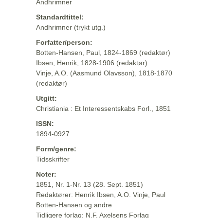
Andhrimner
Standardtittel:
Andhrimner (trykt utg.)
Forfatter/person:
Botten-Hansen, Paul, 1824-1869 (redaktør)
Ibsen, Henrik, 1828-1906 (redaktør)
Vinje, A.O. (Aasmund Olavsson), 1818-1870
(redaktør)
Utgitt:
Christiania : Et Interessentskabs Forl., 1851
ISSN:
1894-0927
Form/genre:
Tidsskrifter
Noter:
1851, Nr. 1-Nr. 13 (28. Sept. 1851)
Redaktører: Henrik Ibsen, A.O. Vinje, Paul
Botten-Hansen og andre
Tidligere forlag: N.F. Axelsens Forlag