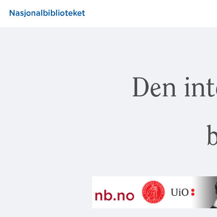
Den int
b