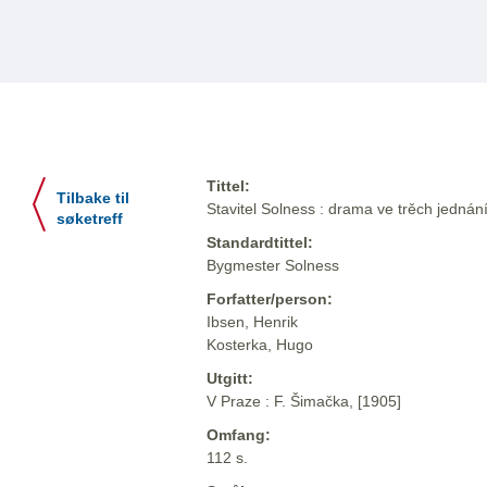
Tittel:
Tilbake til
Stavitel Solness : drama ve trěch jednán
søketreff
Standardtittel:
Bygmester Solness
Forfatter/person:
Ibsen, Henrik
Kosterka, Hugo
Utgitt:
V Praze : F. Šimačka, [1905]
Omfang:
112 s.