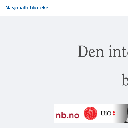
Den int
b