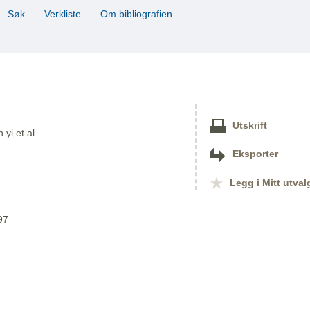
Søk
Verkliste
Om bibliografien
Utskrift
yi et al.
Eksporter
Legg i Mitt utval
97