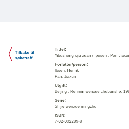
Tittel:
Tilbake til
Yibusheng xiju xuan / Ipusen ; Pan Jiaxun 
søketreff
Forfatter/person:
Ibsen, Henrik
Pan, Jiaxun
Utgitt:
Beijing : Renmin wenxue chubanshe, 19
Serie:
Shijie wenxue mingzhu
ISBN:
7-02-002289-8