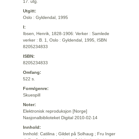
17. utg.
Utgitt:
Oslo : Gyldendal, 1995
I:
Ibsen, Henrik, 1828-1906: Verker : Samlede
verker : B. 1, Oslo : Gyldendal, 1995, ISBN
8205234833
ISBN:
8205234833
Omfang:
522 s.
Form/genre:
Skuespill
Noter:
Elektronisk reproduksjon [Norge]
Nasjonalbiblioteket Digital 2010-02-14
Innhold:
Innhold: Catilina ; Gildet på Solhaug ; Fru Inger