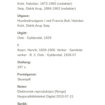
Koht, Halvdan, 1873-1965 (redaktør)
Seip, Didrik Arup, 1884-1963 (redaktør)
Utgave:
Hundreårsutgave / ved Francis Bull, Halvdan
Koht, Didrik Arup Seip
Utgitt:
Oslo : Gyldendal, 1929
I:
Ibsen, Henrik, 1828-1906: Verker : Samlede
verker : B. 3, Oslo : Gyldendal, 1928-57
Omfang:
297 s.
Form/genre:
Skuespill
Noter:
Elektronisk reproduksjon [Norge]
Nasjonalbiblioteket Digital 2010-07-21
Språk: