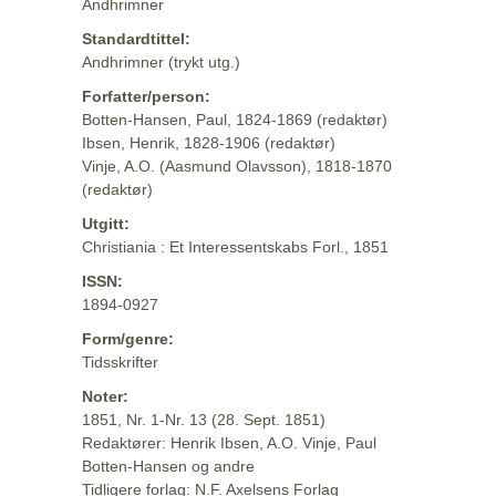
Andhrimner
Standardtittel:
Andhrimner (trykt utg.)
Forfatter/person:
Botten-Hansen, Paul, 1824-1869 (redaktør)
Ibsen, Henrik, 1828-1906 (redaktør)
Vinje, A.O. (Aasmund Olavsson), 1818-1870
(redaktør)
Utgitt:
Christiania : Et Interessentskabs Forl., 1851
ISSN:
1894-0927
Form/genre:
Tidsskrifter
Noter:
1851, Nr. 1-Nr. 13 (28. Sept. 1851)
Redaktører: Henrik Ibsen, A.O. Vinje, Paul
Botten-Hansen og andre
Tidligere forlag: N.F. Axelsens Forlag