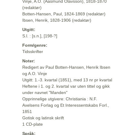
Vinje, A.O. (Aasmund Olavsson), 1818-1870
(redaktør)
Botten-Hansen, Paul, 1824-1869 (redaktør)
Ibsen, Henrik, 1828-1906 (redaktør)
Utgitt:
S.l. : [s.n.], [198-?]
Form/genre:
Tidsskrifter
Noter:
Redigert av Paul Botten-Hansen, Henrik Ibsen
og A.O. Vinje
Utgitt: 1.-3. kvartal (1851), med 13 nr pr kvartal
Heftene i 1. og 2. kvartal var uten tittel og gikk
under navnet "Manden"
Opprinnelige utgivere: Christiania : N.F.
Axelsens Forlag og Et Interessentskabs Forl.,
1851
Gotisk og latinsk skrift
1 CD-plate
Språk: