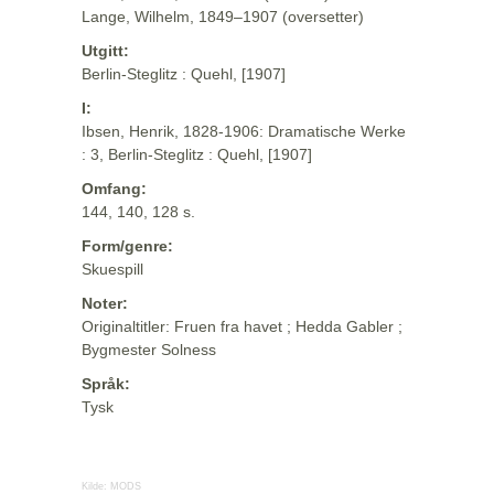
Lange, Wilhelm, 1849–1907 (oversetter)
Utgitt:
Berlin-Steglitz : Quehl, [1907]
I:
Ibsen, Henrik, 1828-1906: Dramatische Werke
: 3, Berlin-Steglitz : Quehl, [1907]
Omfang:
144, 140, 128 s.
Form/genre:
Skuespill
Noter:
Originaltitler: Fruen fra havet ; Hedda Gabler ;
Bygmester Solness
Språk:
Tysk
Kilde:
MODS