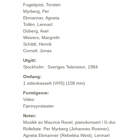
Fogelqvist, Torsten
Myrberg, Per
Ekmanner, Agneta
Tollén, Lennart
Düberg, Axel
Weivers, Margreth
Schildt, Henrik
Cornell, Jonas
Utgitt:
Stockholm : Sveriges Television, 1984
Omfang:
1 videokassett (VHS) (108 min)
Form/genre:
Video
Fjernsynsteater
Noter:
Musikk av Maurice Ravel, pianokonsert i G-dur.
Rolleliste: Per Myrberg (Johannes Rosmer),
Agneta Ekmanner (Rebekka West), Lennart