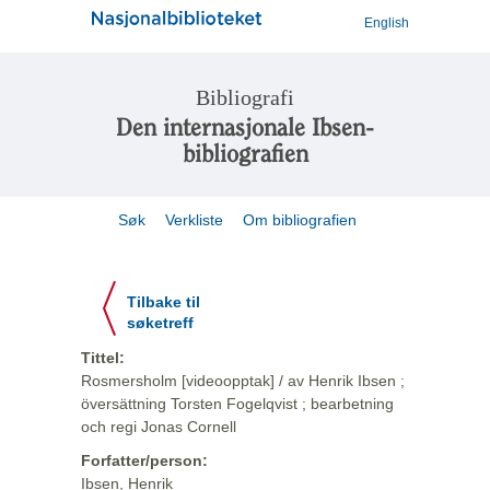
English
Bibliografi
Den internasjonale Ibsen-
bibliografien
Søk
Verkliste
Om bibliografien
Tilbake til
søketreff
Tittel:
Rosmersholm [videoopptak] / av Henrik Ibsen ;
översättning Torsten Fogelqvist ; bearbetning
och regi Jonas Cornell
Forfatter/person:
Ibsen, Henrik